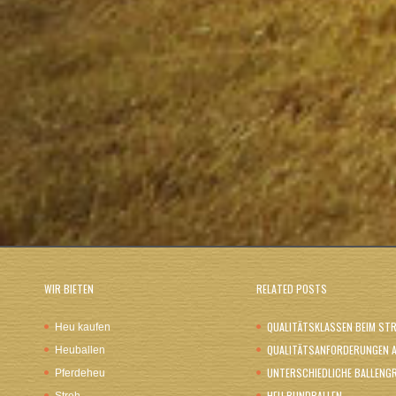
WIR BIETEN
RELATED POSTS
QUALITÄTSKLASSEN BEIM ST
Heu kaufen
QUALITÄTSANFORDERUNGEN 
Heuballen
UNTERSCHIEDLICHE BALLENG
Pferdeheu
HEU RUNDBALLEN