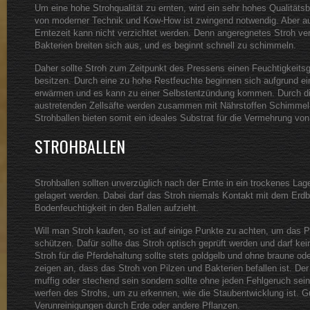
Um eine hohe Strohqualität zu ernten, wird ein sehr hohes Qualitäts
von moderner Technik und Kow-How ist zwingend notwendig. Aber a
Erntezeit kann nicht verzichtet werden. Denn angeregnetes Stroh verli
Bakterien breiten sich aus, und es beginnt schnell zu schimmeln.
Daher sollte Stroh zum Zeitpunkt des Pressens einen Feuchtigkeitsg
besitzen. Durch eine zu hohe Restfeuchte beginnen sich aufgrund ei
erwärmen und es kann zu einer Selbstentzündung kommen. Durch di
austretenden Zellsäfte werden zusammen mit Nährstoffen Schimmel- 
Strohballen bieten somit ein ideales Substrat für die Vermehrung von
STROHBALLEN
Strohballen sollten unverzüglich nach der Ernte in ein trockenes Lag
gelagert werden. Dabei darf das Stroh niemals Kontakt mit dem Erd
Bodenfeuchtigkeit in den Ballen aufzieht.
Will man Stroh kaufen, so ist auf einige Punkte zu achten, um das
schützen. Dafür sollte das Stroh optisch geprüft werden und darf 
Stroh für die Pferdehaltung sollte stets goldgelb und ohne braune od
zeigen an, dass das Stroh von Pilzen und Bakterien befallen ist. De
muffig oder stechend sein sondern sollte ohne jeden Fehlgeruch sein
werfen des Strohs, um zu erkennen, wie die Staubentwicklung ist. Gu
Verunreinigungen durch Erde oder andere Pflanzen.