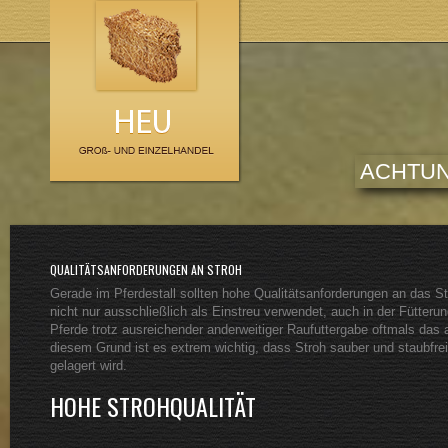
ACHTUN
QUALITÄTSANFORDERUNGEN AN STROH
Gerade im Pferdestall sollten hohe Qualitätsanforderungen an das St
nicht nur ausschließlich als Einstreu verwendet, auch in der Fütteru
Pferde trotz ausreichender anderweitiger Raufuttergabe oftmals das 
diesem Grund ist es extrem wichtig, dass Stroh sauber und staubfrei
gelagert wird.
HOHE STROHQUALITÄT