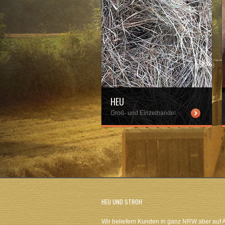
HEU
Groß- und Einzelhandel
wp-content/uploads/heu.jpg
w
HEU UND STROH
Wir beliefern Kunden in ganz NRW aber auf 