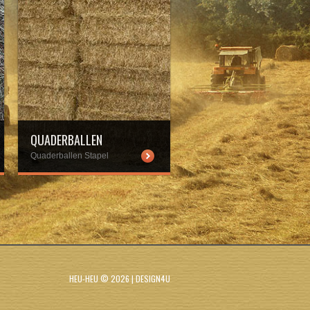
QUADERBALLEN
Quaderballen Stapel
wp-content/uploads/quaderballen.jpg
HEU-HEU
© 2026 |
DESIGN4U