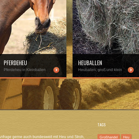
PFERDEHEU
HEUBALLEN
Pferdeheu in Kleinballen
Heuballen, groß und klein
p-content/uploads/pferdeheu.jpg
wp-content/uploads/heuballen.jpg
TAGS
Anfrage gerne auch bundesweit mit Heu und Stroh,
Großhandel
Heu