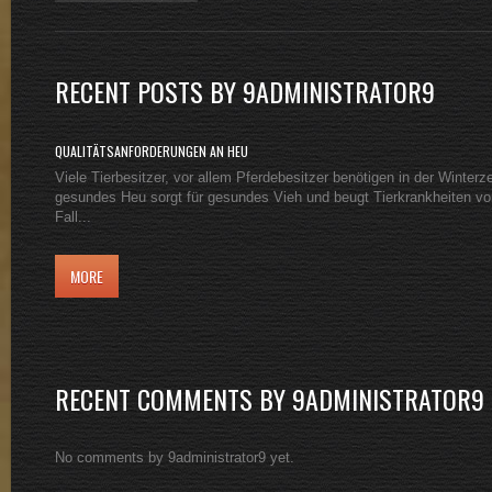
RECENT POSTS BY 9ADMINISTRATOR9
QUALITÄTSANFORDERUNGEN AN HEU
Viele Tierbesitzer, vor allem Pferdebesitzer benötigen in der Winterz
gesundes Heu sorgt für gesundes Vieh und beugt Tierkrankheiten vo
Fall...
MORE
RECENT COMMENTS BY 9ADMINISTRATOR9
No comments by 9administrator9 yet.